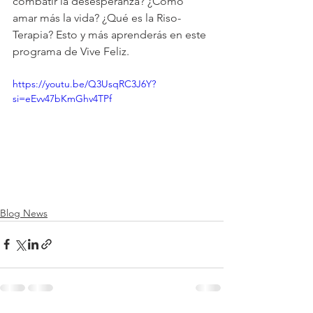
combatir la desesperanza? ¿Cómo 
amar más la vida? ¿Qué es la Riso-
Terapia? Esto y más aprenderás en este 
programa de Vive Feliz.
https://youtu.be/Q3UsqRC3J6Y?
si=eEvv47bKmGhv4TPf
Blog News