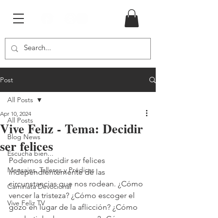
Post
All Posts
Apr 10, 2024
All Posts
Vive Feliz - Tema: Decidir
Blog News
ser felices
Escucha bien...
Podemos decidir ser felices 
Mensajes, Talleres y Prédicas
independientemente de las 
circunstancias que nos rodean. ¿Cómo 
Caminata Devocional
vencer la tristeza? ¿Cómo escoger el 
Vive Feliz TV
gozo en lugar de la aflicción? ¿Cómo 