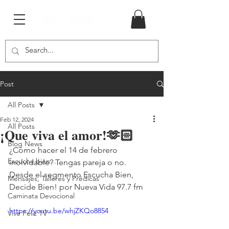
Post
All Posts
Feb 12, 2024
All Posts
¡Que viva el amor!🫶🏻
Blog News
¿Cómo hacer el 14 de febrero 
Escucha bien...
inolvidable? Tengas pareja o no.
Desde el segmento Escucha Bien, 
Mensajes, Talleres y Prédicas
Decide Bien! por Nueva Vida 97.7 fm
Caminata Devocional
https://youtu.be/whjZKQo8854
Vive Feliz TV