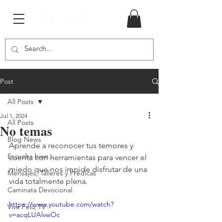
Post
All Posts
Jul 1, 2024
All Posts
No temas
Blog News
Aprende a reconocer tus temores y 
Escucha bien...
cuenta con herramientas para vencer el 
miedo que nos impide disfrutar de una 
Mensajes, Talleres y Prédicas
vida totalmente plena.
Caminata Devocional
https://www.youtube.com/watch?
Vive Feliz TV
v=acqLUAlvwOc