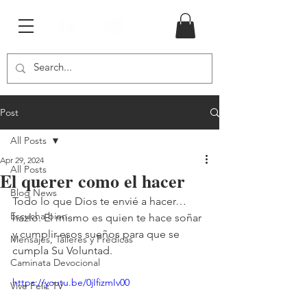
Post
All Posts
Apr 29, 2024
All Posts
El querer como el hacer
Blog News
Todo lo que Dios te envié a hacer…
Escucha bien...
hazlo. El mismo es quien te hace soñar 
y cumplir esos sueños para que se 
Mensajes, Talleres y Prédicas
cumpla Su Voluntad.
Caminata Devocional
https://youtu.be/0jIfizmIv00
Vive Feliz TV