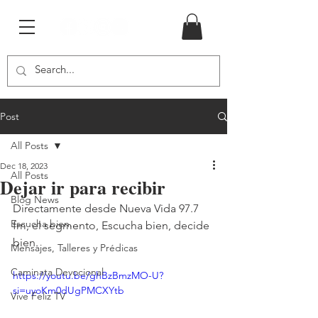
Post
All Posts
Dec 18, 2023
All Posts
Dejar ir para recibir
Blog News
Directamente desde Nueva Vida 97.7 
Escucha bien...
fm, el segmento, Escucha bien, decide 
bien.
Mensajes, Talleres y Prédicas
Caminata Devocional
https://youtu.be/ghBzBmzMO-U?
si=uyoKm0dUgPMCXYtb
Vive Feliz TV