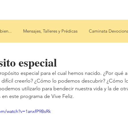
op
Blog
Podcast
Escucha bien...
More
bien...
Mensajes, Talleres y Prédicas
Caminata Devociona
ito especial
opósito especial para el cual hemos nacido. ¿Por qué a
e difícil creerlo? ¿Cómo lo podemos descubrir? ¿Cómo 
odemos utilizarlo para bendecir nuestra vida y la de otr
 en este programa de Vive Feliz.
com/watch?v=1anxfP9BsRk