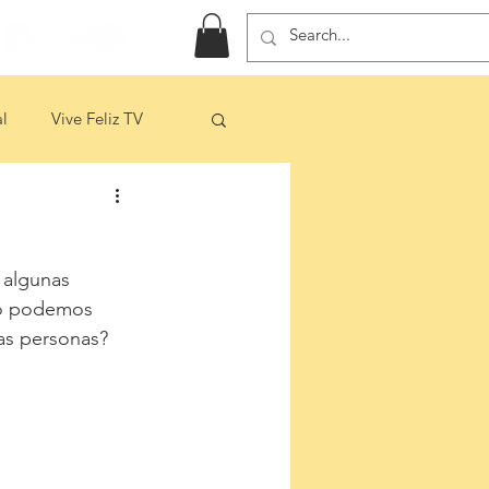
l
Vive Feliz TV
 algunas 
lo podemos 
as personas? 