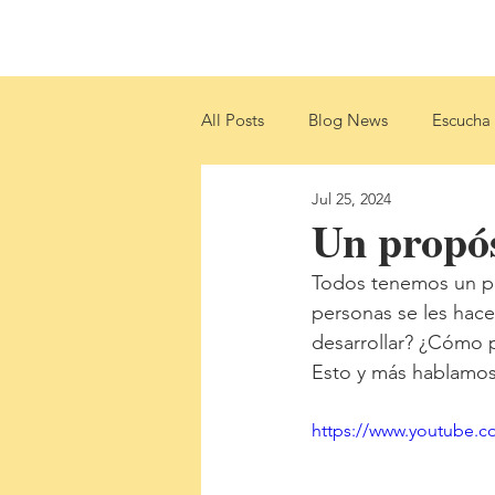
Home
About
Libros
Sh
All Posts
Blog News
Escucha 
Jul 25, 2024
Un propós
Todos tenemos un pr
personas se les hac
desarrollar? ¿Cómo p
Esto y más hablamos
https://www.youtube.