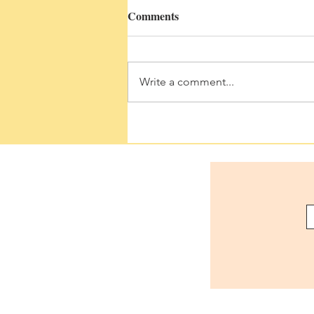
Comments
Write a comment...
A Madres con Hijos con
Necesidades Especiales -
Regalo a Olga Ojeda