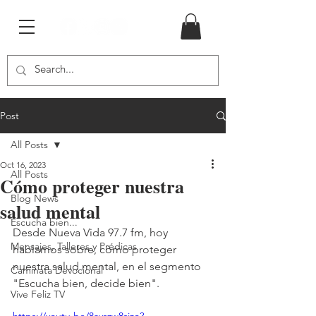
Post
All Posts
Oct 16, 2023
All Posts
Cómo proteger nuestra
Blog News
salud mental
Escucha bien...
Desde Nueva Vida 97.7 fm, hoy 
Mensajes, Talleres y Prédicas
hablamos sobre, cómo proteger 
nuestra salud mental, en el segmento 
Caminata Devocional
"Escucha bien, decide bien".
Vive Feliz TV