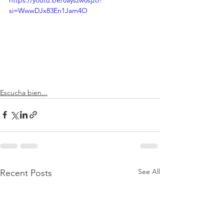
https://youtu.be/8ayszw8sjzo?
si=WwwDJx83En1Jam4O
Escucha bien...
See All
Recent Posts