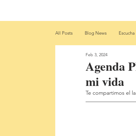
Home
About
Libros
Sh
All Posts
Blog News
Escucha 
Feb 3, 2024
Agenda Pl
mi vida
Te compartimos el l