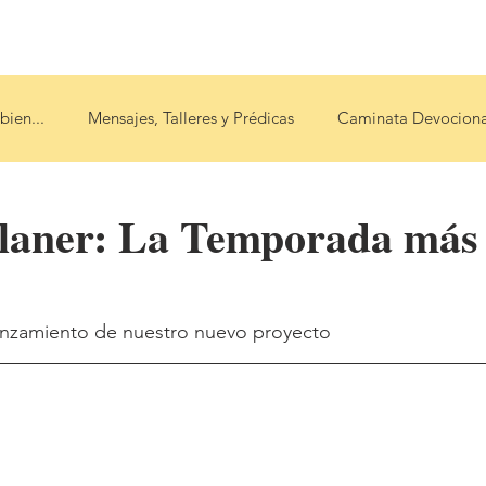
op
Blog
Podcast
Escucha bien...
More
bien...
Mensajes, Talleres y Prédicas
Caminata Devociona
aner: La Temporada más f
anzamiento de nuestro nuevo proyecto